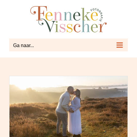
Ga
naar
inhoud
Ga naar...